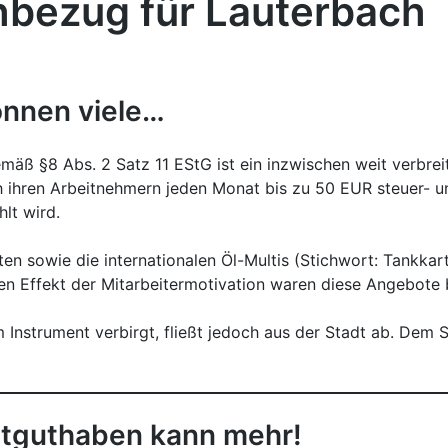
hbezug für Lauterbach
önnen viele…
äß §8 Abs. 2 Satz 11 EStG ist ein inzwischen weit verbreit
 ihren Arbeitnehmern jeden Monat bis zu 50 EUR steuer- u
lt wird.
 sowie die internationalen Öl-Multis (Stichwort: Tankkarte
den Effekt der Mitarbeitermotivation waren diese Angebote b
m Instrument verbirgt, fließt jedoch aus der Stadt ab. Dem 
dtguthaben kann mehr!