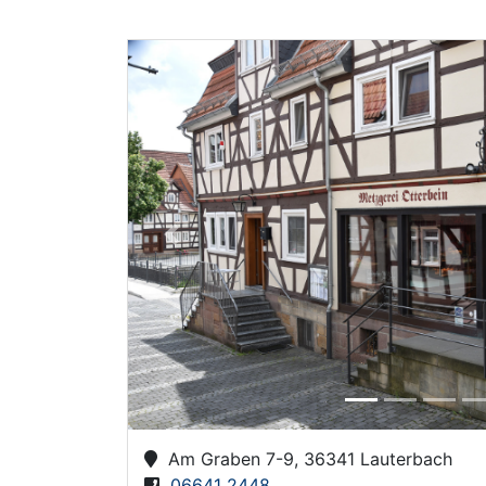
Previous
Am Graben 7-9, 36341 Lauterbach
06641 2448