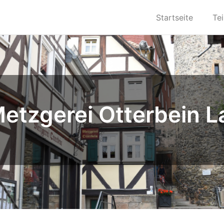
Startseite
Te
etzgerei Otterbein 